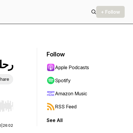
+ Follow
Follow
رحلة
Apple Podcasts
hare
Spotify
Amazon Music
RSS Feed
r end. Hold shift to jump forward or backward.
See All
0
|
26:02