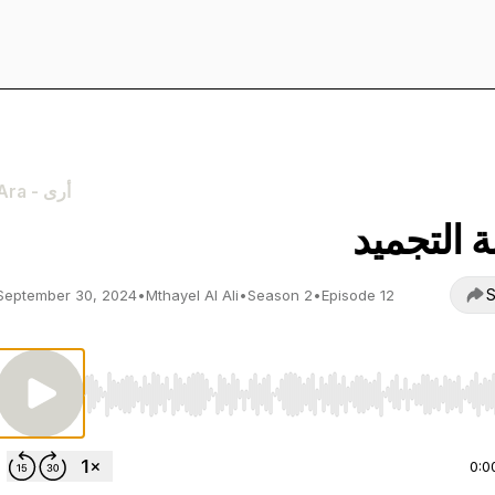
Ara - أرى
 التجميد
S
September 30, 2024
•
Mthayel Al Ali
•
Season 2
•
Episode 12
Use Left/Right to seek, Home/End to jump to start o
0:0