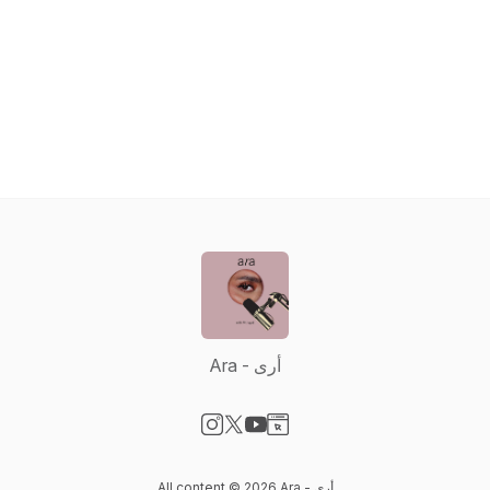
Ara - أرى
Visit our Instagram page
Visit our X-com page
Visit our YouTube page
Visit our Website page
All content © 2026 Ara - أرى