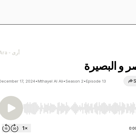
Ara - أرى
ر و البصيرة
S
December 17, 2024
•
Mthayel Al Ali
•
Season 2
•
Episode 13
Use Left/Right to seek, Home/End to jump to start o
0:0