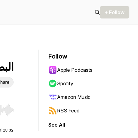
+ Follow
Follow
البص
Apple Podcasts
hare
Spotify
Amazon Music
RSS Feed
r end. Hold shift to jump forward or backward.
See All
0
|
28:32